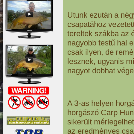
Utunk ezután a né
csapatához vezetett
tereltek szákba az 
nagyobb testű hal e
csak ilyen, de rem
lesznek, ugyanis m
nagyot dobhat vége
A 3-as helyen horg
horgászó Carp Hun
sikerült mérlegelhe
az eredményes csap