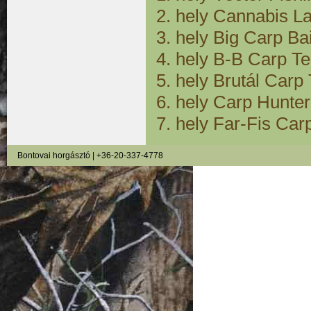
2. hely Cannabis La
3. hely Big Carp Bai
4. hely B-B Carp Te
5. hely Brutál Carp
6. hely Carp Hunter
7. hely Far-Fis Carp
Bontovai horgásztó | +36-20-337-4778