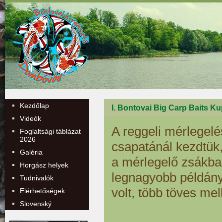
Kezdőlap
I. Bontovai Big Carp Baits Ku
Videók
A reggeli mérlegelé
Foglaltsági táblázat
2026
csapatánál kezdtük,
Galéria
a mérlegelő zsákba
Horgász helyek
legnagyobb példány
Tudnivalók
volt, több töves mell
Elérhetőségek
Slovenský