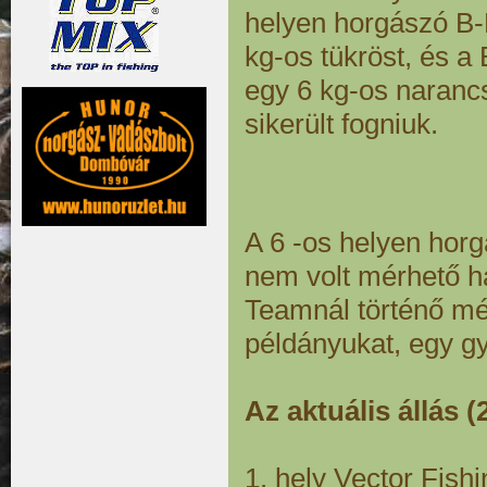
helyen horgászó B-
kg-os tükröst, és a
egy 6 kg-os naranc
sikerült fogniuk.
A 6 -os helyen hor
nem volt mérhető h
Teamnál történő mé
példányukat, egy gy
Az aktuális állás (
1. hely Vector Fishi