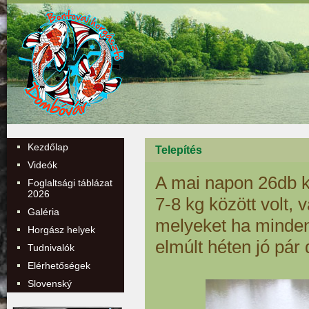
Kezdőlap
Telepítés
Videók
A mai napon 26db ko
Foglaltsági táblázat
2026
7-8 kg között volt, 
Galéria
melyeket ha minden 
Horgász helyek
elmúlt héten jó pár 
Tudnivalók
Elérhetőségek
Slovenský